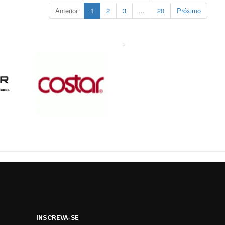
Anterior
1
2
3
...
20
Próximo
›
INSCREVA-SE