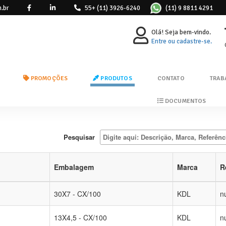
.br
55+ (11) 3926-6240
(11) 9 8811 4291
Olá! Seja bem-vindo.
Entre ou cadastre-se.
PROMOÇÕES
PRODUTOS
CONTATO
TRAB
DOCUMENTOS
Pesquisar
Embalagem
Marca
R
30X7 - CX/100
KDL
nu
13X4,5 - CX/100
KDL
nu