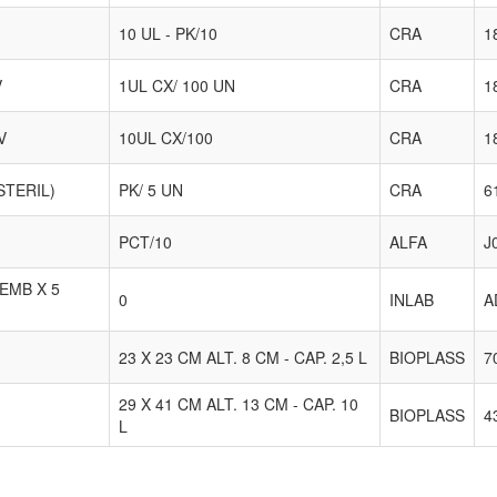
10 UL - PK/10
CRA
1
V
1UL CX/ 100 UN
CRA
1
V
10UL CX/100
CRA
1
STERIL)
PK/ 5 UN
CRA
6
PCT/10
ALFA
J
EMB X 5
0
INLAB
A
23 X 23 CM ALT. 8 CM - CAP. 2,5 L
BIOPLASS
7
29 X 41 CM ALT. 13 CM - CAP. 10
BIOPLASS
4
L