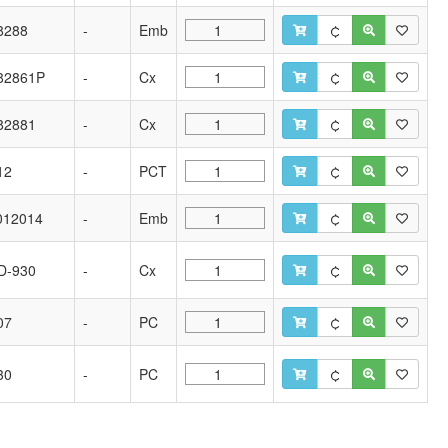
8288
-
Emb
82861P
-
Cx
82881
-
Cx
12
-
PCT
012014
-
Emb
D-930
-
Cx
07
-
PC
30
-
PC