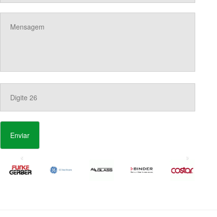
Enviar
‹
›